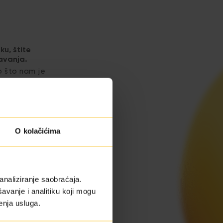
u, štite
avanja.
o što nam je
 tečnim azotom,
r.
O kolačićima
ježenim podacima
analiziranje saobraćaja.
dvije godine
avanje i analitiku koji mogu
enja usluga.