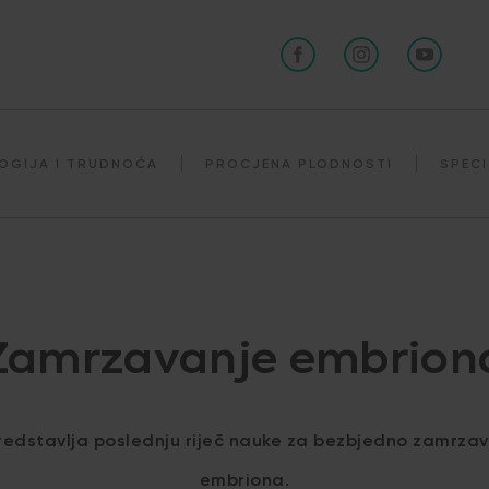
OGIJA I TRUDNOĆA
PROCJENA PLODNOSTI
SPECI
Zamrzavanje embrion
 predstavlja poslednju riječ nauke za bezbjedno zamrzav
embriona.