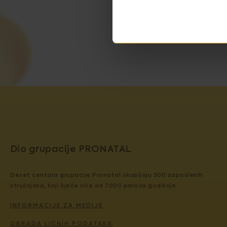
Dio grupacije PRONATAL
Deset centara grupacije Pronatal okupljaju 300 zaposlenih
stručnjaka, koji liječe više od 7000 parova godišnje.
INFORMACIJE ZA MEDIJE
OBRADA LIČNIH PODATAKA