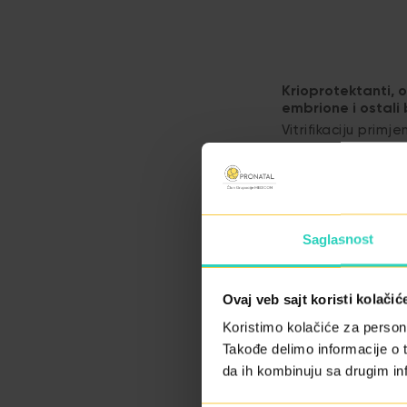
Krioprotektanti, 
embrione i ostali
Vitrifikaciju pri
potrebno za ciklu
do momenta kada 
Saglasnost
Zamrznute embrio
o porijeklu, datu
Ovaj veb sajt koristi kolačić
Koristimo kolačiće za persona
Osiguranicima Re
Takođe delimo informacije o t
da ih kombinuju sa drugim inf
pokriva Fond zdr