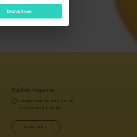
Dozvoli sve
Radno vrijeme
radnim danima od 8 do 21h
subotom od 8 do 14h
KONTAKT