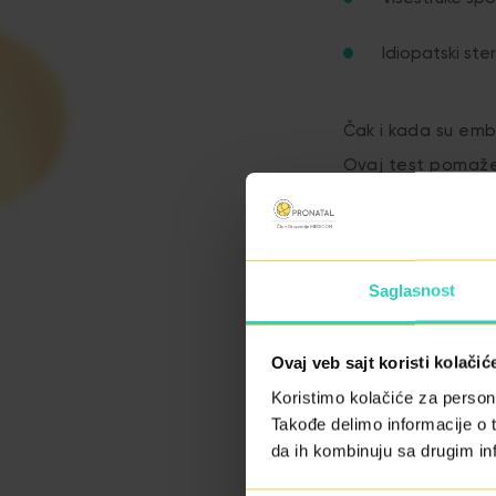
Idiopatski ster
Čak i kada su embr
Ovaj test pomaže 
tretman.
Kako se radi?
Saglasnost
Uzorak se uzim
Ovaj veb sajt koristi kolačić
Test je
bezbol
Koristimo kolačiće za persona
Takođe delimo informacije o t
Traje 2–3 minu
da ih kombinuju sa drugim inf