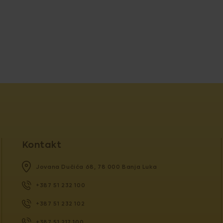
Kontakt
Jovana Dučića 68, 78 000 Banja Luka
+387 51 232 100
+387 51 232 102
+387 51 217 100