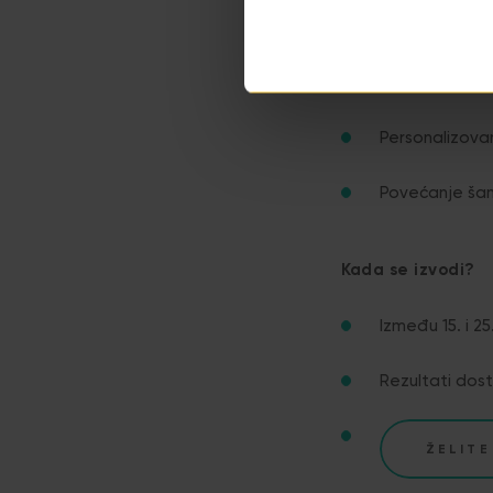
Šta dobijate?
Rezultati sa 
Personalizovane
Povećanje šans
Kada se izvodi?
Između 15. i 25
Rezultati dos
ŽELITE