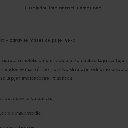
i uspješnu implantaciju embriona.
t – zdravlje materice prije IVF-a
apredna molekularna mikrobiološka analiza koja ispituje s
om endometrijuma). Test otkriva
disbiozu
, odnosno disbala
na uspjeh implantacije i trudnoću.
t posebno je važan za:
uspjele implantacije
ontane pobačaje