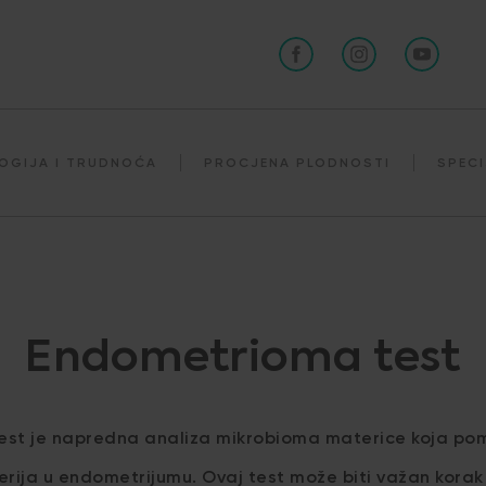
OGIJA I TRUDNOĆA
PROCJENA PLODNOSTI
SPECI
Endometrioma test
st je napredna analiza mikrobioma materice koja pom
rija u endometrijumu. Ovaj test može biti važan korak 