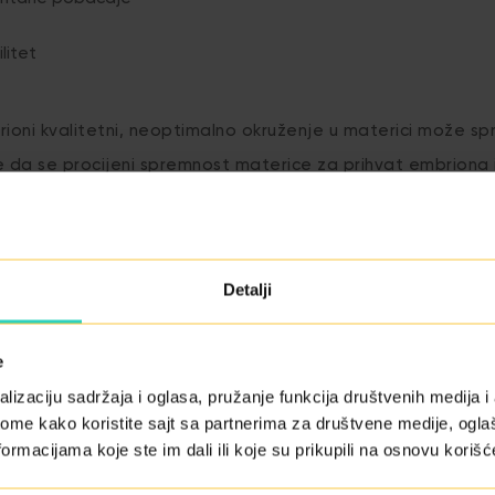
ilitet
ioni kvalitetni, neoptimalno okruženje u materici može spri
da se procijeni spremnost materice za prihvat embriona i
Detalji
a tankim kateterom kroz grlić materice (biopsija ili tečnost 
e
an, brz i ne zahtijeva anesteziju
lizaciju sadržaja i oglasa, pružanje funkcija društvenih medija i 
ome kako koristite sajt sa partnerima za društvene medije, oglaš
te, slično kao standardni ginekološki pregled
ormacijama koje ste im dali ili koje su prikupili na osnovu korišć