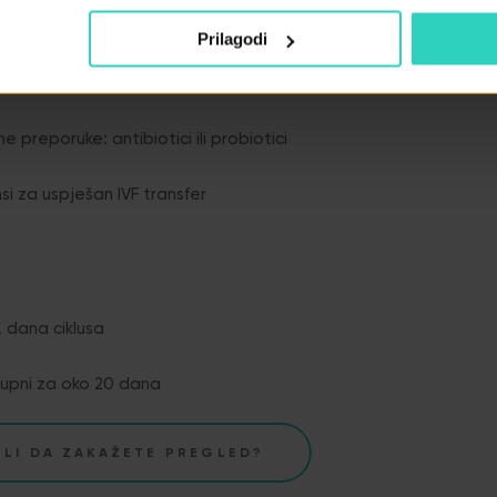
Prilagodi
analizom mikrobioma
 preporuke: antibiotici ili probiotici
i za uspješan IVF transfer
. dana ciklusa
tupni za oko 20 dana
 LI DA ZAKAŽETE PREGLED?