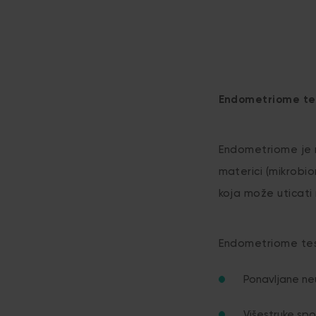
Endometriome tes
Endometriome je n
materici (mikrobi
koja može uticati 
Endometriome tes
Ponavljane ne
Višestruke sp