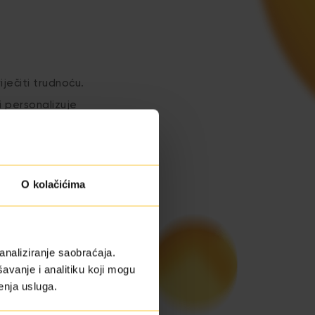
ječiti trudnoću.
 personalizuje
O kolačićima
endometrijuma)
analiziranje saobraćaja.
avanje i analitiku koji mogu
enja usluga.