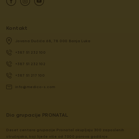
Kontakt
Jovana Dučića 68, 78 000 Banja Luka
+387 51 232 100
+387 51 232 102
+387 51 217 100
info@medico-s.com
Dio grupacije PRONATAL
Deset centara grupacije Pronatal okupljaju 300 zaposlenih
stručnjaka, koji liječe više od 7000 parova godišnje.