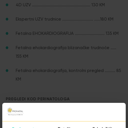
4D UZV ................................................... 130 KM
Ekspertni UZV trudnice ........................... .....180 KM
Fetalna EHOKARDIOGRAFIJA .......................... 135 KM
Fetalna ehokardiografija blizanačke trudnoće .....
155 KM
Fetalna ehokardiografija, kontrolni pregled ......... 85
KM
PREGLEDI KOD PERINATOLOGA
Trudnička kontrola perinatologa– 90 KM
Ekspertni ultrazvuk perinatologa – 200 KM