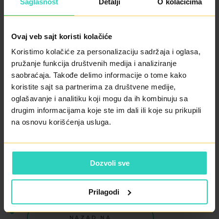
Saglasnost
Detalji
O kolačićima
Ovaj veb sajt koristi kolačiće
Koristimo kolačiće za personalizaciju sadržaja i oglasa,
SAVJETOVALIŠTE ZA MENOPAUZU
pružanje funkcija društvenih medija i analiziranje
saobraćaja. Takođe delimo informacije o tome kako
Menopauza – prvi pregled u Savjetovalištu za
koristite sajt sa partnerima za društvene medije,
oglašavanje i analitiku koji mogu da ih kombinuju sa
menopauzu ........
200 KM
drugim informacijama koje ste im dali ili koje su prikupili
na osnovu korišćenja usluga.
Menopauza – kontrolni pregled u Savjetovalištu za
menopauzu ........
100 KM
Menopauza – konsultacije sa nalazima u
Dozvoli sve
Savjetovalištu za menopauzu ........
90 KM
Prilagodi
NAZAD NA