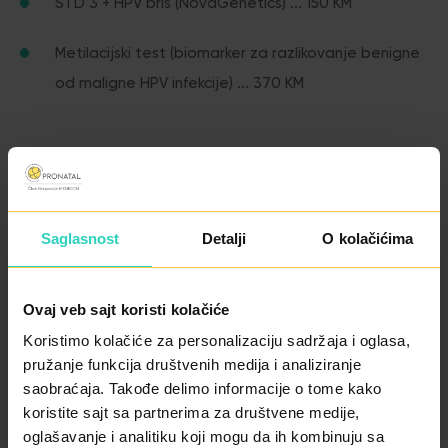
STD 3 + HPV bris (NovaGenetics) ... 150 KM
Metilacijski test (biomarker za razlikovanje benigne
od maligne HPV infekcije) ... 370 KM
Saglasnost
Detalji
O kolačićima
Kariotip (detaljna citogenetska analiza svih
hromozoma) ... 300 KM
Ovaj veb sajt koristi kolačiće
Mikrodelecije Y hromozoma (ispitivanje uzroka
Koristimo kolačiće za personalizaciju sadržaja i oglasa,
pružanje funkcija društvenih medija i analiziranje
muškog steriliteta) ... 280 KM
saobraćaja. Takođe delimo informacije o tome kako
koristite sajt sa partnerima za društvene medije,
Eubiom test ... 450 KM
oglašavanje i analitiku koji mogu da ih kombinuju sa