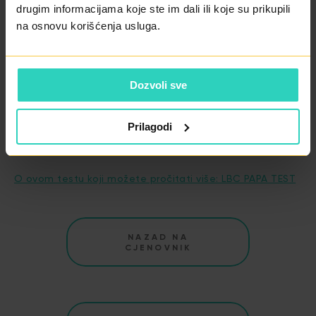
drugim informacijama koje ste im dali ili koje su prikupili
Endometrioma test ... 760 KM
na osnovu korišćenja usluga.
Era Ready 1 testiranje ... 1900 KM
Dozvoli sve
Prilagodi
LBC PAPA TEST
O ovom testu koji možete pročitati više: LBC PAPA TEST
NAZAD NA
CJENOVNIK