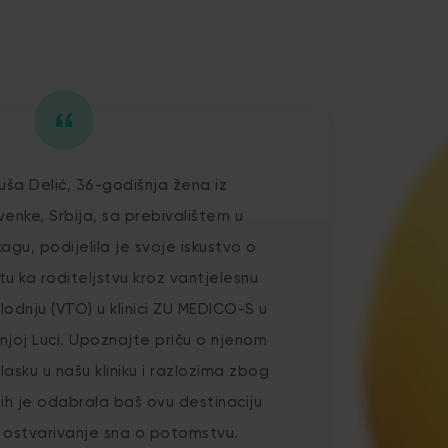
luša Delić, 36-godišnja žena iz
venke, Srbija, sa prebivalištem u
kagu, podijelila je svoje iskustvo o
tu ka roditeljstvu kroz vantjelesnu
lodnju (VTO) u klinici ZU MEDICO-S u
njoj Luci. Upoznajte priču o njenom
lasku u našu kliniku i razlozima zbog
jih je odabrala baš ovu destinaciju
 ostvarivanje sna o potomstvu.