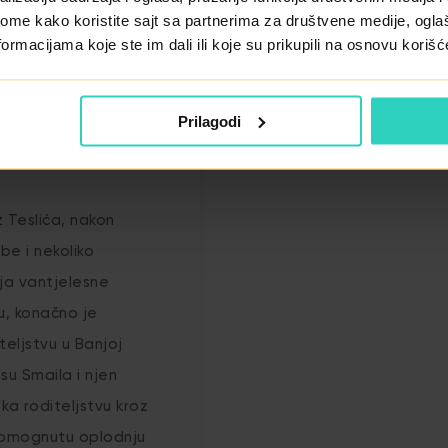
ome kako koristite sajt sa partnerima za društvene medije, oglaš
ormacijama koje ste im dali ili koje su prikupili na osnovu korišć
Prilagodi
z Teslića, nakon
e i nekoliko
ja vantjelesne
u, konačno je
teljstvu u Banjoj
su Smaila i njen
ka roditeljstvu kroz
pomognutu oplodnju