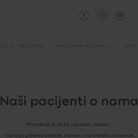
OGIJA I TRUDNOĆA
PROCJENA PLODNOSTI
SPECI
Naši pacijenti o nam
Porodica je naša najveća radost.
I zato je pišemo velikim slovom i na sredini rečenice.