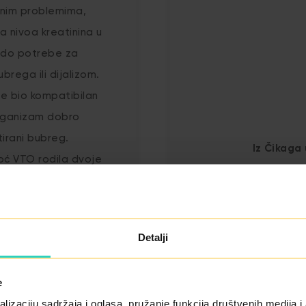
enim problemima,
 nivoa kreatinina u
o do potrebe za
brega ili dijalizom.
je bio kompatibilan
organizam dobro
tirani bubreg.
Iz Čikaga
oć VTO rodila dvoje
doru,
 zanimljivu priču
sa nama!
Detalji
 doniranim organom
e
lizaciju sadržaja i oglasa, pružanje funkcija društvenih medija i 
BLOG