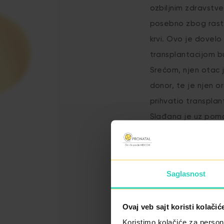
ozbiljnim zdravstv
posebno zbog rasta
krvi. Ovo je dovel
transplantacijom bu
Srećom, njen otac 
donor, te je njen 
prihvatio transplan
Slađana je uz pom
djece Viktora i Teo
obavezno pročitajte
koju je podijelila 
Saglasnost
Slađana majčinstvo sa
Ovaj veb sajt koristi kolačić
Koristimo kolačiće za persona