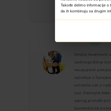
Takođe delimo informacije o t
da ih kombinuju sa drugim inf
Smaila Huseinović i
sedmogodišnje borb
neuspješnih pokuša
oplodnje u Sarajev
ostvarila san o rodi
Luci. Saznajte kako 
suprug pronašli put 
biomedicinski pot