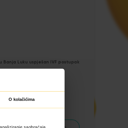
 u Banja Luku uspješan IVF postupak
O kolačićima
analiziranje saobraćaja.
BLOG