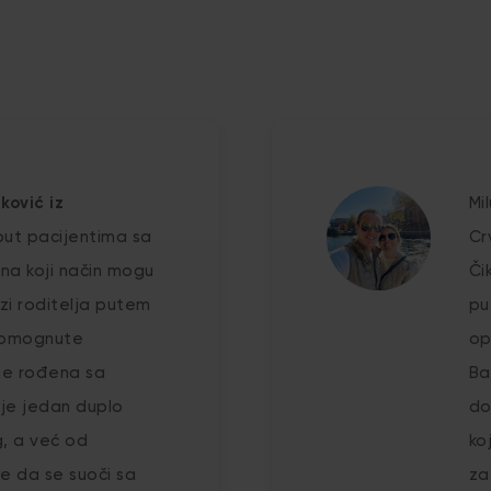
ković iz
Mi
ut pacijentima sa
Cr
na koji način mogu
Či
zi roditelja putem
pu
pomognute
op
je rođena sa
Ba
 je jedan duplo
do
, a već od
ko
e da se suoči sa
za