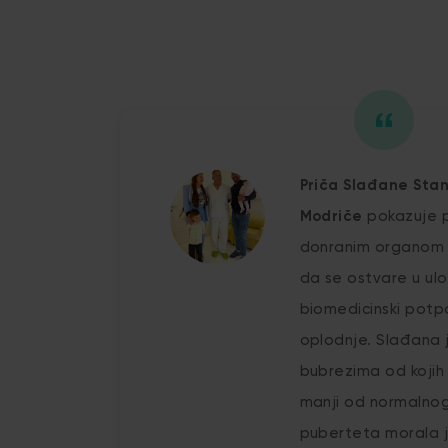
Priča Slađane Stan
Modriče
pokazuje p
donranim organom 
da se ostvare u ulo
biomedicinski pot
oplodnje. Slađana 
bubrezima od kojih
manji od normalnog
puberteta morala j