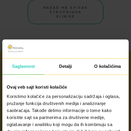
NAZAD NA SPISAK
STRUČNJAKA
KLINIKE
Saglasnost
Detalji
O kolačićima
Radno vrijeme
Ovaj veb sajt koristi kolačiće
radnim danima od 8 do 21h
subotom od 8 do 14h
Koristimo kolačiće za personalizaciju sadržaja i oglasa,
pružanje funkcija društvenih medija i analiziranje
saobraćaja. Takođe delimo informacije o tome kako
KONTAKT
koristite sajt sa partnerima za društvene medije,
oglašavanje i analitiku koji mogu da ih kombinuju sa