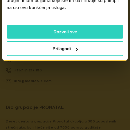
drugim informacijama koje ste im dali ili koje su prikupili
na osnovu korišćenja usluga.
Kontakt
Dozvoli sve
Jovana Dučića 68, 78 000 Banja Luka
Prilagodi
+387 51 232 100
+387 51 232 102
+387 51 217 100
info@medico-s.com
Dio grupacije PRONATAL
Deset centara grupacije Pronatal okupljaju 300 zaposlenih
stručnjaka, koji liječe više od 7000 parova godišnje.