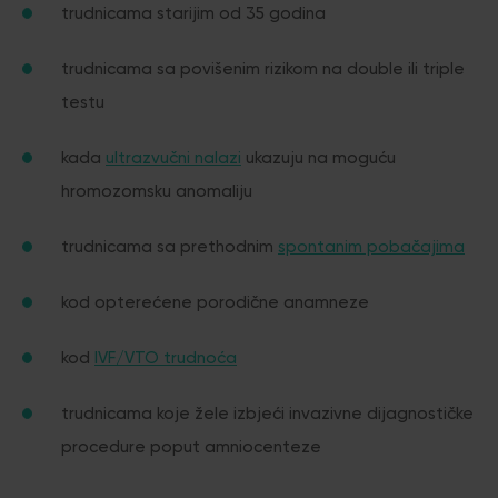
trudnicama starijim od 35 godina
trudnicama sa povišenim rizikom na double ili triple
testu
kada
ultrazvučni nalazi
ukazuju na moguću
hromozomsku anomaliju
trudnicama sa prethodnim
spontanim pobačajima
kod opterećene porodične anamneze
kod
IVF/VTO trudnoća
trudnicama koje žele izbjeći invazivne dijagnostičke
procedure poput amniocenteze