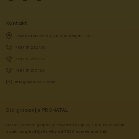
Kontakt
Jovana Dučića 68, 78 000 Banja Luka
+387 51 232 100
+387 51 232 102
+387 51 217 100
info@medico-s.com
Dio grupacije PRONATAL
Deset centara grupacije Pronatal okupljaju 300 zaposlenih
stručnjaka, koji liječe više od 7000 parova godišnje.