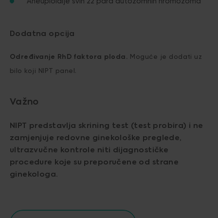
Aneuploidije svih 22 para autozomnih hromozoma
Dodatna opcija
Određivanje RhD faktora ploda.
Moguće je dodati uz
bilo koji NIPT panel.
Važno
NIPT predstavlja skrining test (test probira) i ne
zamjenjuje redovne ginekološke preglede,
ultrazvučne kontrole niti dijagnostičke
procedure koje su preporučene od strane
ginekologa.