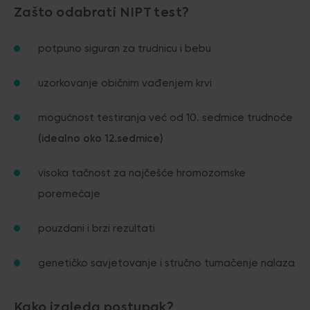
Zašto odabrati NIPT test?
potpuno siguran za trudnicu i bebu
uzorkovanje običnim vađenjem krvi
mogućnost testiranja već od 10. sedmice trudnoće
(idealno oko 12.sedmice)
visoka tačnost za najčešće hromozomske
poremećaje
pouzdani i brzi rezultati
genetičko savjetovanje i stručno tumačenje nalaza
Kako izgleda postupak?