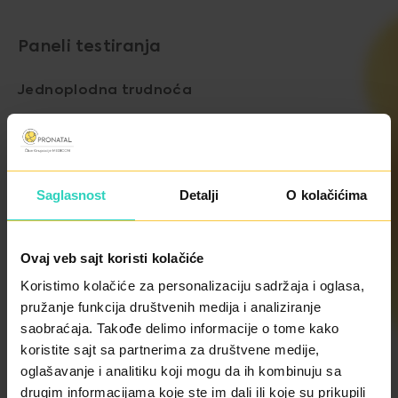
Paneli testiranja
Jednoplodna trudnoća
STANDARD
Trizomija 21 (Down sindrom)
Saglasnost
Detalji
O kolačićima
Trizomija 18 (Edwards sindrom)
Ovaj veb sajt koristi kolačiće
Trizomija 13 (Patau sindrom)
Koristimo kolačiće za personalizaciju sadržaja i oglasa,
pružanje funkcija društvenih medija i analiziranje
Aneuploidije spolnih hromozoma (XXX, XO, XXY, XYY)
saobraćaja. Takođe delimo informacije o tome kako
koristite sajt sa partnerima za društvene medije,
Određivanje pola bebe
oglašavanje i analitiku koji mogu da ih kombinuju sa
drugim informacijama koje ste im dali ili koje su prikupili