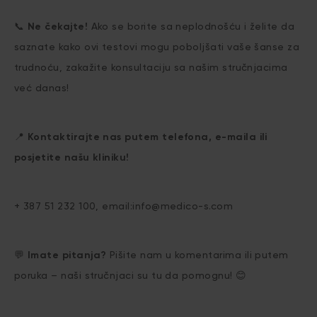
📞
Ne čekajte!
Ako se borite sa neplodnošću i želite da
saznate kako ovi testovi mogu poboljšati vaše šanse za
trudnoću, zakažite konsultaciju sa našim stručnjacima
već danas!
📍
Kontaktirajte nas putem telefona, e-maila ili
posjetite našu kliniku!
+ 387 51 232 100, email:info@medico-s.com
💬
Imate pitanja?
Pišite nam u komentarima ili putem
poruka – naši stručnjaci su tu da pomognu! 😊