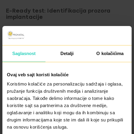
E-Ready test: Identifikacija prozora
implantacije
E-Ready test analizira
genetsku ekspresiju
receptivnosti endometrijuma
, što omogućava
određivanje
tačnog vremena za implantaciju
Saglasnost
Detalji
O kolačićima
embriona
. Test je posebno koristan za pacijentkinje
koje su imale:
Ovaj veb sajt koristi kolačiće
Koristimo kolačiće za personalizaciju sadržaja i oglasa,
🔹 Višestruke neuspješne IVF postupke
pružanje funkcija društvenih medija i analiziranje
🔹 Tanak endometrijum
saobraćaja. Takođe delimo informacije o tome kako
🔹 Idiopatski sterilitet
koristite sajt sa partnerima za društvene medije,
oglašavanje i analitiku koji mogu da ih kombinuju sa
drugim informacijama koje ste im dali ili koje su prikupili
Ovaj test može se raditi
samo jednom u životu
, osim u
na osnovu korišćenja usluga.