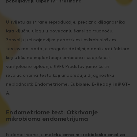
poboljšavaju uspeh IVF tretmana
U svijetu asistirane reprodukcije, precizna dijagnostika
igra ključnu ulogu u povećanju šansi za trudnoću.
Zahvaljujući najnovijim genetskim i mikrobiološkim
testovima, sada je moguće detaljnije analizirati faktore
koji utiču na implantaciju embriona i uspješnost
vantjelesne oplodnje (IVF). Predstavljamo četiri
revolucionarna testa koji unapređuju dijagnostiku
neplodnosti:
Endometriome, Eubiome, E-Ready i niPGT-
A
.
Endometriome test: Otkrivanje
mikrobioma endometrijuma
Endometriome je
molekularna mikrobiološka analiza