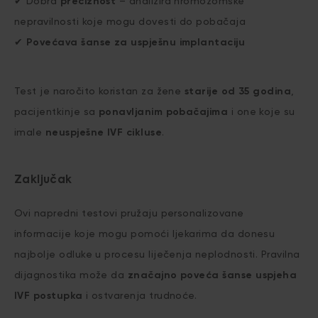
✔ Dobra
preciznost
– analizira hromozomske
nepravilnosti koje mogu dovesti do pobačaja
✔
Povećava šanse za uspješnu implantaciju
Test je naročito koristan za žene
starije od 35 godina
,
pacijentkinje sa
ponavljanim pobačajima
i one koje su
imale
neuspješne IVF cikluse
.
Zaključak
Ovi napredni testovi pružaju personalizovane
informacije koje mogu pomoći ljekarima da donesu
najbolje odluke u procesu liječenja neplodnosti. Pravilna
dijagnostika može da
značajno poveća šanse uspjeha
IVF postupka
i ostvarenja trudnoće.