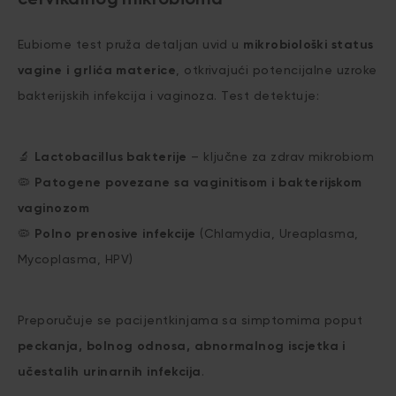
cervikalnog mikrobioma
Eubiome test pruža detaljan uvid u
mikrobiološki status
vagine i grlića materice
, otkrivajući potencijalne uzroke
bakterijskih infekcija i vaginoza. Test detektuje:
🔬
Lactobacillus bakterije
– ključne za zdrav mikrobiom
🦠
Patogene povezane sa vaginitisom i bakterijskom
vaginozom
🦠
Polno prenosive infekcije
(Chlamydia, Ureaplasma,
Mycoplasma, HPV)
Preporučuje se pacijentkinjama sa simptomima poput
peckanja, bolnog odnosa, abnormalnog iscjetka i
učestalih urinarnih infekcija
.