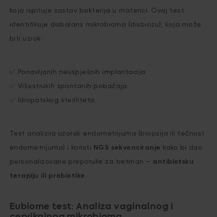
koja ispituje sastav bakterija u materici. Ovaj test
identifikuje disbalans mikrobioma (disbiozu), koja može
biti uzrok:
✅ Ponavljanih neuspješnih implantacija
✅ Višestrukih spontanih pobačaja
✅ Idiopatskog steriliteta.
Test analizira uzorak endometrijuma (biopsija ili tečnost
endometrijuma) i koristi
NGS sekvenciranje
kako bi dao
personalizovane preporuke za tretman –
antibiotsku
terapiju ili probiotike
.
Eubiome test: Analiza vaginalnog i