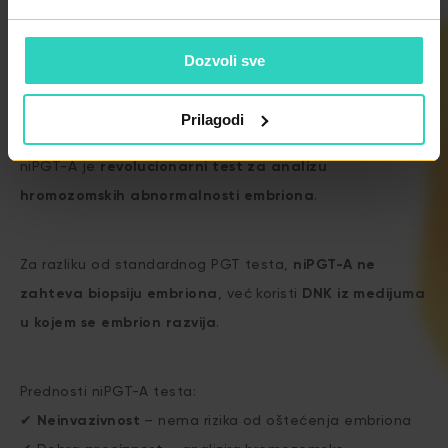
slučajevima kada je potrebno preciznije odrediti
implantacijski prozor.
Dozvoli sve
niPGT-A: Neinvazivno genetsko testiranje
embriona
Prilagodi
niPGT-A je
revolucionarni test za analizu
hromozomskih abnormalnosti embriona
.
Za razliku od standardnog PGT testa,
niPGT-A ne
zahteva biopsiju embriona
, već koristi
DNK iz medijuma
u kojem se embrion razvija
.
Prednosti niPGT-A testa:
✔
Neinvazivnost
– nema rizika od oštećenja embriona