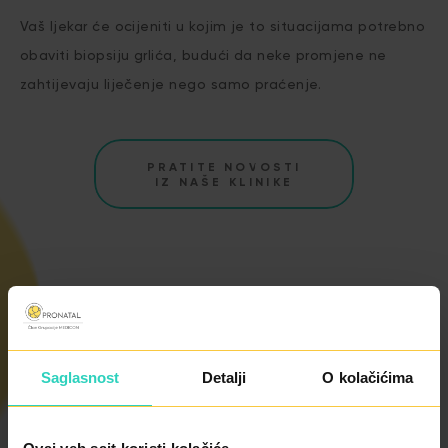
Vaš ljekar će ocijeniti u kojim je to situacijama potrebno
obaviti biopsiju grlića, budući da neke promjene ne
zahtijevaju liječenje nego samo praćenje.
PRATITE NOVOSTI
IZ NAŠE KLINIKE
ŽELITE LI DA
ZAKEŽETE
PREGLED?
Saglasnost
Detalji
O kolačićima