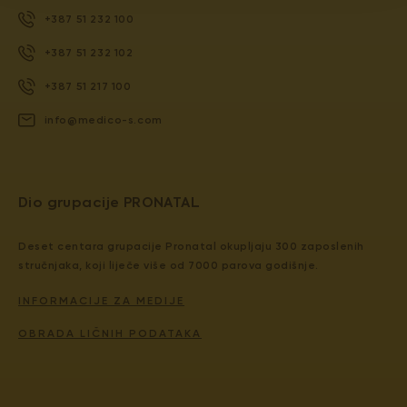
+387 51 232 100
+387 51 232 102
+387 51 217 100
info@medico-s.com
Dio grupacije PRONATAL
Deset centara grupacije Pronatal okupljaju 300 zaposlenih
stručnjaka, koji liječe više od 7000 parova godišnje.
INFORMACIJE ZA MEDIJE
OBRADA LIČNIH PODATAKA