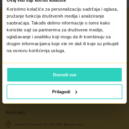
Ovaj veb sajt koristi kolačiće
Koristimo kolačiće za personalizaciju sadržaja i oglasa,
pružanje funkcija društvenih medija i analiziranje
saobraćaja. Takođe delimo informacije o tome kako
koristite sajt sa partnerima za društvene medije,
Radno vrijeme
oglašavanje i analitiku koji mogu da ih kombinuju sa
drugim informacijama koje ste im dali ili koje su prikupili
radnim danima od 8 do 21h
subotom od 8 do 14h
na osnovu korišćenja usluga.
KONTAKT
Dozvoli sve
Prilagodi
Kontakt
Jovana Dučića 68, 78 000 Banja Luka