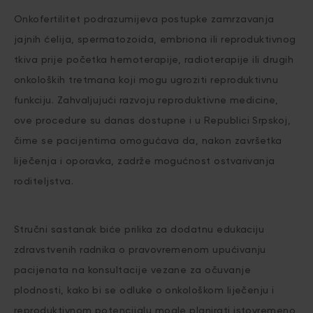
Onkofertilitet podrazumijeva postupke zamrzavanja
jajnih ćelija, spermatozoida, embriona ili reproduktivnog
tkiva prije početka hemoterapije, radioterapije ili drugih
onkoloških tretmana koji mogu ugroziti reproduktivnu
funkciju. Zahvaljujući razvoju reproduktivne medicine,
ove procedure su danas dostupne i u Republici Srpskoj,
čime se pacijentima omogućava da, nakon završetka
liječenja i oporavka, zadrže mogućnost ostvarivanja
roditeljstva.
Stručni sastanak biće prilika za dodatnu edukaciju
zdravstvenih radnika o pravovremenom upućivanju
pacijenata na konsultacije vezane za očuvanje
plodnosti, kako bi se odluke o onkološkom liječenju i
reproduktivnom potencijalu mogle planirati istovremeno