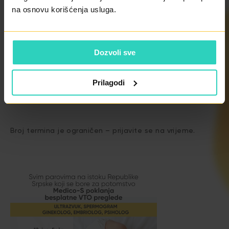
roditeljstvu, u njihovoj lokalnoj zajednici“, poručuju iz IVF
na osnovu korišćenja usluga.
tima Medico-S.
Ovaj događaj dio je kontinuirane misije ZU Medico-S da
Dozvoli sve
savremenu reproduktivnu medicinu učini dostupnijom
parovima širom Republike Srpske, bez potrebe za
Prilagodi
putovanjem u veće centre.
Broj termina je ograničen – prijavite se na vrijeme.