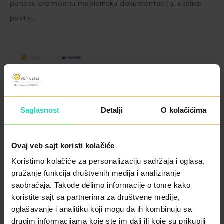
ponesu prethodnu medicinsku dokumentaciju, ukoliko
postoji.
Saglasnost
Detalji
O kolačićima
Ovaj veb sajt koristi kolačiće
Koristimo kolačiće za personalizaciju sadržaja i oglasa,
pružanje funkcija društvenih medija i analiziranje
saobraćaja. Takođe delimo informacije o tome kako
„Naš cilj je da parovima pružimo jasne informacije,
koristite sajt sa partnerima za društvene medije,
oglašavanje i analitiku koji mogu da ih kombinuju sa
stručnu podršku i konkretne korake na putu ka
drugim informacijama koje ste im dali ili koje su prikupili