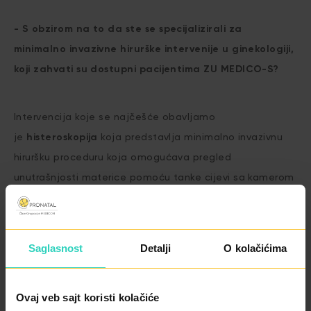
- S obzirom na to da ste se specijalizirali za
minimalno invazivne hirurške intervenije u ginekologiji,
koji zahvati su dostupni pacijentima ZU MEDICO-S?
Intervencija koje se najčešće obavljamo
je
histeroskopija
koja predstavlja minimalno invazivnu
hiruršku proceduru koja omogućava pregled
unutrašnjosti materice pomoću tanke cijevi sa kamerom
na vrhu, koja se uvodi kroz vaginu i grlić materice.
Histeroskopija se može koristiti za dijagnostiku ili
liječenje različitih stanja kao što su polipi, miomi,
Saglasnost
Detalji
O kolačićima
abnormalno krvarenje ili zbog određenih pojava koje
izazivaju neplodnost.
Ovaj veb sajt koristi kolačiće