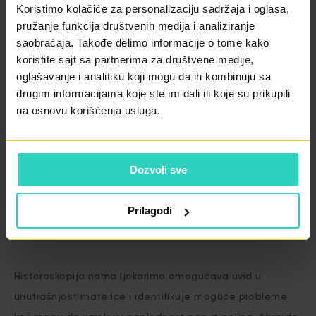
Koristimo kolačiće za personalizaciju sadržaja i oglasa,
Druga intervencija koju često obavljamo je
LLC ekscizija
pružanje funkcija društvenih medija i analiziranje
(skraćenica za loop electrosurgical excision procedure) i
saobraćaja. Takođe delimo informacije o tome kako
to je medicinski postupak uklanjanja lezije ili
koristite sajt sa partnerima za društvene medije,
oglašavanje i analitiku koji mogu da ih kombinuju sa
abnormalnog tkiva pomoću elektrohirurške tehnike.
drugim informacijama koje ste im dali ili koje su prikupili
Postupak se često koristi za uklanjanje bradavica, cisti,
na osnovu korišćenja usluga.
koji je zahvaćen hroničnom upalom ili prekanceroznim
promjenama (
CIN 1 CIN2).
Obično se izvodi pod lokalnom
anestezijom i u ambulantnim uslovima.
Dozvoli sve
-
Kako histeroskopija pomaže prilikom dijgnostike i
Prilagodi
liječenja neplodnosti?
Histeroskopija nama ljekarima omogućava uvid u
unutrašnjost materice i identifikuje moguće probleme