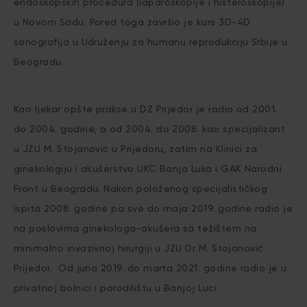
endoskopskih procedura (laparoskopije i histeroskopije)
u Novom Sadu. Pored toga završio je kurs 3D-4D
sonografija u Udruženju za humanu reprodukciju Srbije u
Beogradu.
Kao ljekar opšte prakse u DZ Prijedor je radio od 2001.
do 2004. godine, a od 2004. do 2008. kao specijalizant
u JZU M. Stojanović u Prijedoru, zatim na Klinici za
ginekologiju i akušerstvo UKC Banja Luka i GAK Narodni
Front u Beogradu. Nakon položenog specijalističkog
ispita 2008. godine pa sve do maja 2019. godine radio je
na poslovima ginekologa-akušera sa težištem na
minimalno invazivnoj hirurgiji u JZU Dr M. Stojanović
Prijedor. Od juna 2019. do marta 2021. godine radio je u
privatnoj bolnici i porodilištu u Banjoj Luci.