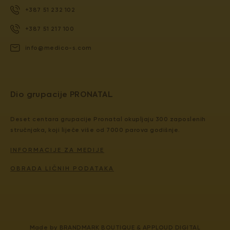
+387 51 232 102
+387 51 217 100
info@medico-s.com
Dio grupacije PRONATAL
Deset centara grupacije Pronatal okupljaju 300 zaposlenih
stručnjaka, koji liječe više od 7000 parova godišnje.
INFORMACIJE ZA MEDIJE
OBRADA LIČNIH PODATAKA
Made by
BRANDMARK BOUTIQUE
&
APPLOUD DIGITAL