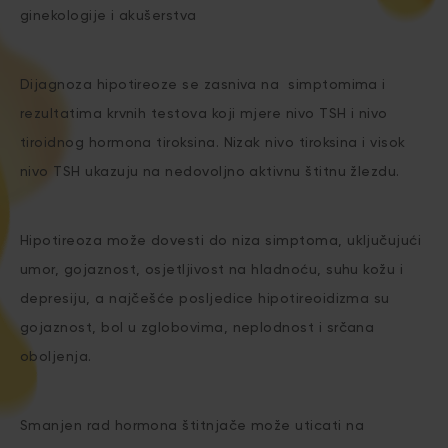
ginekologije i akušerstva
Dijagnoza hipotireoze se zasniva na simptomima i
rezultatima krvnih testova koji mjere nivo TSH i nivo
tiroidnog hormona tiroksina. Nizak nivo tiroksina i visok
nivo TSH ukazuju na nedovoljno aktivnu štitnu žlezdu.
Hipotireoza može dovesti do niza simptoma, uključujući
umor, gojaznost, osjetljivost na hladnoću, suhu kožu i
depresiju, a najčešće posljedice hipotireoidizma su
gojaznost, bol u zglobovima, neplodnost i srčana
oboljenja.
Smanjen rad hormona štitnjače može uticati na