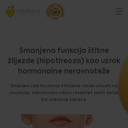
Smanjena funkcija štitne
žlijezde (hipotireoza) kao uzrok
hormonalne neravnoteže
Smanjen rad hormona štitnjače može uticati na
ovulaciju, menstrualni ciklus i kvalitet jajnih ćelija
što otežava začeće.