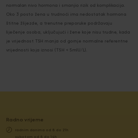
normalan nivo hormona i smanjio rizik od komplikacija.
Oko 3 posto žena u trudnoći ima nedostatak hormona
štitne žlijezde, a trenutne preporuke podržavaju
liječenje osoba, uključujući i žene koje nisu trudne, kada
je vrijednost TSH manja od gornje normalne referentne
vrijednosti koja iznosi (TSH < 5mIU/L).
Radno vrijeme
radnim danima od 8 do 21h
subotom od 8 do 14h