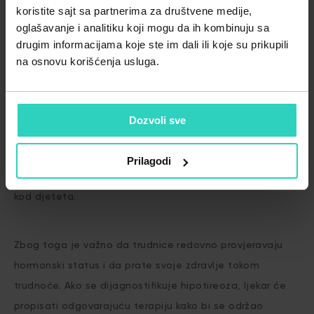
koristite sajt sa partnerima za društvene medije,
nivoa hormona kako bi se osiguralo uspješno liječenje.
oglašavanje i analitiku koji mogu da ih kombinuju sa
drugim informacijama koje ste im dali ili koje su prikupili
na osnovu korišćenja usluga.
Hipotireoza u trudnoći
Hipotireoza je česta pojava u trudnoći. Ova hormonalna
Dozvoli sve
neravnoteža može dovesti do niza komplikacija,
uključujući povećan rizik od pobačaja, prevremenog
Prilagodi
porođaja, niskog porođajne težine i razvojnih problema
kod djeteta.
Zbog toga je važno da trudnice redovno provjeravaju
hormonski status i da prate svoje zdravlje tokom
trudnoće. Ako se dijagnostifikuje hipotireoza, ljekar će
propisati odgovarajuću terapiju kako bi se održao