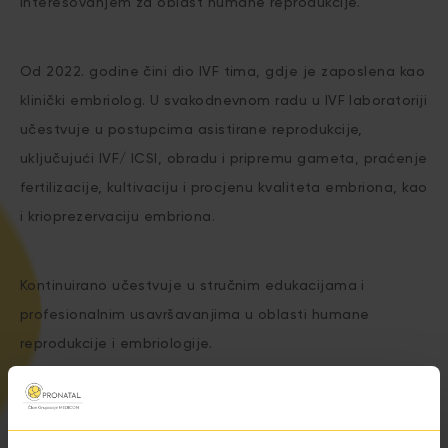
interesovanjem za oblast humane reprodukcije.
Od 2022. godine čini dio IVF tima, gdje je zaposlena kao
klinički embriolog. U svakodnevnom radu u IVF laboratoriji
učestvuje u postupcima asistirane reprodukcije,
uključujući IVF/ ICSI, obradu i pripremu gameta, praćenje
fertilizacije, kultivaciju i procjenu kvaliteta embriona, kao
i krioprezervaciju embriona.
Kontinuirano učestvuje u stručnim edukacijama i
profesionalnim usavršavanjima u oblasti humane
reprodukcije i embriologije.