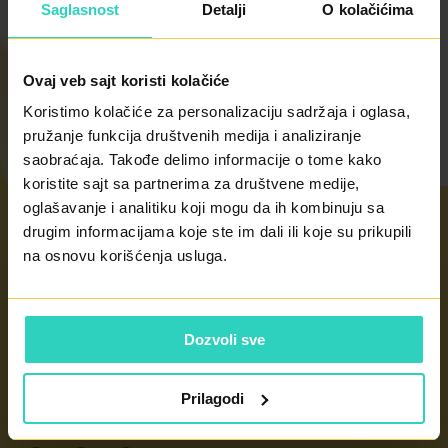
Saglasnost
Detalji
O kolačićima
NAZAD NA SPISAK
STRUČNJAKA
KLINIKE
Ovaj veb sajt koristi kolačiće
Koristimo kolačiće za personalizaciju sadržaja i oglasa,
pružanje funkcija društvenih medija i analiziranje
saobraćaja. Takođe delimo informacije o tome kako
koristite sajt sa partnerima za društvene medije,
oglašavanje i analitiku koji mogu da ih kombinuju sa
drugim informacijama koje ste im dali ili koje su prikupili
na osnovu korišćenja usluga.
Radno vrijeme
radnim danima od 8 do 21h
subotom od 8 do 14h
Dozvoli sve
KONTAKT
Prilagodi