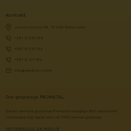
Kontakt
Jovana Dučića 68, 78 000 Banja Luka
+387 51 232 100
+387 51 232 102
+387 51 217 100
info@medico-s.com
Dio grupacije PRONATAL
Deset centara grupacije Pronatal okupljaju 300 zaposlenih
stručnjaka, koji liječe više od 7000 parova godišnje.
INFORMACIJE ZA MEDIJE