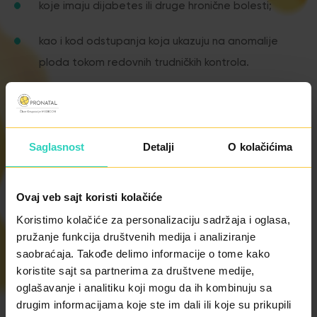
koje imaju dijabetes ili druge hronične bolesti;
kao i kod odstupanja koja ukazuju na anomalije
ploda tokom redovnih trudničkih kontrola.
Idealan period za pregled je od 18. do 24. gestacijske
nedelje, a kada postoji indikacija pregled se može
Saglasnost
Detalji
O kolačićima
obaviti u bilo kom periodu trudnoće do porođaja.
Ovaj veb sajt koristi kolačiće
Fetalnu ehokardiografiju u našoj klinici obavlja
dr
Koristimo kolačiće za personalizaciju sadržaja i oglasa,
Boris Zec
, pedijatar kardiolog
pružanje funkcija društvenih medija i analiziranje
saobraćaja. Takođe delimo informacije o tome kako
koristite sajt sa partnerima za društvene medije,
oglašavanje i analitiku koji mogu da ih kombinuju sa
drugim informacijama koje ste im dali ili koje su prikupili
ŽELITE LI DA