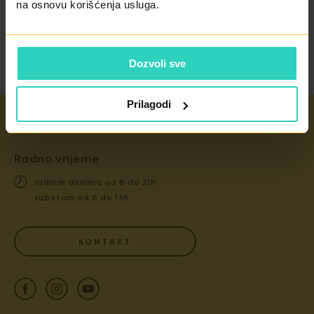
ZAKAŽETE
na osnovu korišćenja usluga.
PREGLED?
Dozvoli sve
Prilagodi
Radno vrijeme
radnim danima od 8 do 21h
subotom od 8 do 14h
KONTAKT