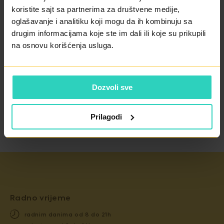
6 tretmana u intervalu od 10 dana.
koristite sajt sa partnerima za društvene medije,
oglašavanje i analitiku koji mogu da ih kombinuju sa
LASERSKA
drugim informacijama koje ste im dali ili koje su prikupili
REJUVENACIJA
na osnovu korišćenja usluga.
ŽELITE LI DA
Dozvoli sve
ZAKAŽETE TERMIN?
Prilagodi
Radno vrijeme
radnim danima od 8 do 21h