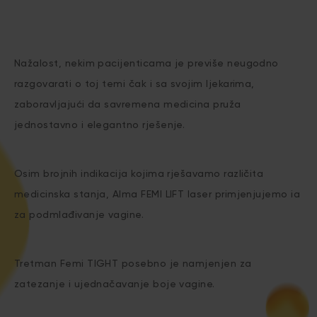
Nažalost, nekim pacijenticama je previše neugodno
razgovarati o toj temi čak i sa svojim ljekarima,
zaboravljajući da savremena medicina pruža
jednostavno i elegantno rješenje.
Osim brojnih indikacija kojima rješavamo različita
medicinska stanja, Alma FEMI LIFT laser primjenjujemo ia
za podmlađivanje vagine.
Tretman Femi TIGHT posebno je namjenjen za
zatezanje i ujednačavanje boje vagine.