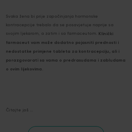
Svaka žena bi prije započinjanja hormonske
kontracepcije trebalo da se posavjetuje naprije sa
svojim ljekarom, a zatim i sa farmaceutom.
Klinički
farmaceut vam može dodatno pojasniti prednosti i
nedostatke primjene tableta za kontracepciju, ali i
porazgovarati sa vama o predrasudama i zabludama
o ovim lijekovima.
Čitajte još ...