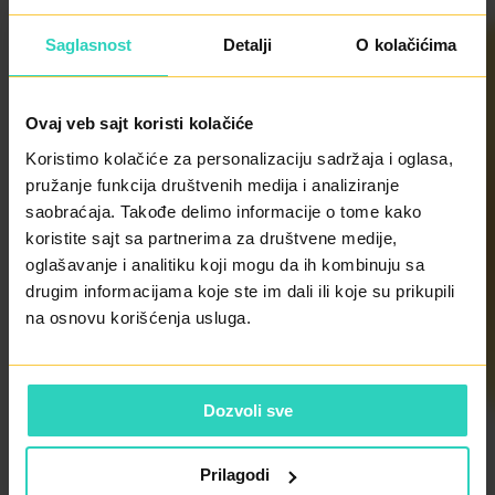
zaštitu.
Saglasnost
Detalji
O kolačićima
Ako su propuštene 3 ili više pilula započeti novo
pakovanje.
Ovaj veb sajt koristi kolačiće
Koristimo kolačiće za personalizaciju sadržaja i oglasa,
pružanje funkcija društvenih medija i analiziranje
Prestanak uzimanja pilula i planiranje trudnoće
saobraćaja. Takođe delimo informacije o tome kako
koristite sajt sa partnerima za društvene medije,
oglašavanje i analitiku koji mogu da ih kombinuju sa
Mehanizam djelovanja kombinovanih estrogensko-
drugim informacijama koje ste im dali ili koje su prikupili
gestagenskih pilula je sprečavanje ovulacije pa
na osnovu korišćenja usluga.
prestankom uzimanja pilula prestaje i njihov uticaj na
sprečavanje trudnoće.
Dozvoli sve
Uspostavljanjem ovulacije, već u narednom mjesecu
Prilagodi
nakon prestanka uzimanja pilula može se planirati