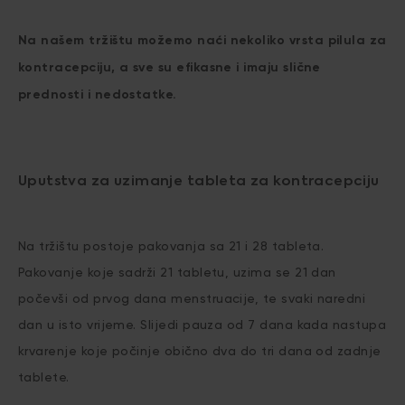
Na našem tržištu možemo naći nekoliko vrsta pilula za
kontracepciju, a sve su efikasne i imaju slične
prednosti i nedostatke.
Uputstva za uzimanje tableta za kontracepciju
Na tržištu postoje pakovanja sa 21 i 28 tableta.
Pakovanje koje sadrži 21 tabletu, uzima se 21 dan
počevši od prvog dana menstruacije, te svaki naredni
dan u isto vrijeme. Slijedi pauza od 7 dana kada nastupa
krvarenje koje počinje obično dva do tri dana od zadnje
tablete.