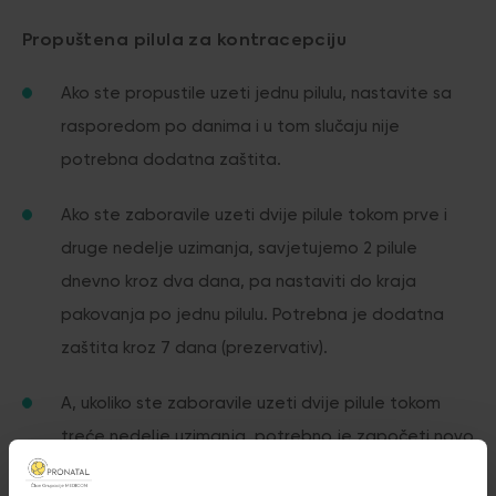
Propuštena pilula za kontracepciju
Ako ste propustile uzeti jednu pilulu, nastavite sa
rasporedom po danima i u tom slučaju nije
potrebna dodatna zaštita.
Ako ste zaboravile uzeti dvije pilule tokom prve i
druge nedelje uzimanja, savjetujemo 2 pilule
dnevno kroz dva dana, pa nastaviti do kraja
pakovanja po jednu pilulu. Potrebna je dodatna
zaštita kroz 7 dana (prezervativ).
A, ukoliko ste zaboravile uzeti dvije pilule tokom
treće nedelje uzimanja, potrebno je započeti novo
pakovanje i obavezno odmah koristiti dodatnu