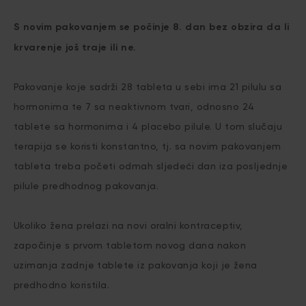
S novim pakovanjem se počinje 8. dan bez obzira da li
krvarenje još traje ili ne.
Pakovanje koje sadrži 28 tableta u sebi ima 21 pilulu sa
hormonima te 7 sa neaktivnom tvari, odnosno 24
tablete sa hormonima i 4 placebo pilule. U tom slučaju
terapija se koristi konstantno, tj. sa novim pakovanjem
tableta treba početi odmah sljedeći dan iza posljednje
pilule predhodnog pakovanja.
Ukoliko žena prelazi na novi oralni kontraceptiv,
započinje s prvom tabletom novog dana nakon
uzimanja zadnje tablete iz pakovanja koji je žena
predhodno koristila.