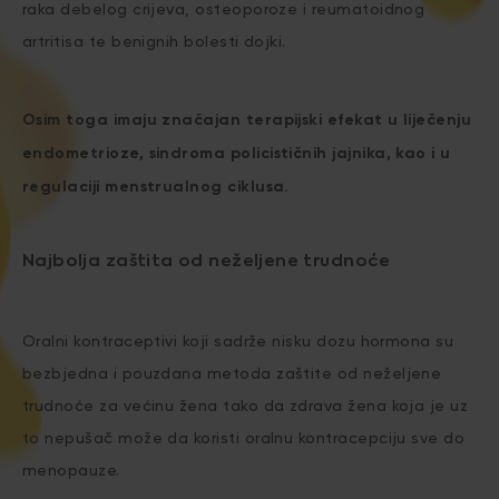
raka debelog crijeva, osteoporoze i reumatoidnog
artritisa te benignih bolesti dojki.
Osim toga imaju značajan terapijski efekat u liječenju
endometrioze, sindroma policističnih jajnika, kao i u
regulaciji menstrualnog ciklusa.
Najbolja zaštita od neželjene trudnoće
Oralni kontraceptivi koji sadrže nisku dozu hormona su
bezbjedna i pouzdana metoda zaštite od neželjene
trudnoće za većinu žena tako da zdrava žena koja je uz
to nepušač može da koristi oralnu kontracepciju sve do
menopauze.