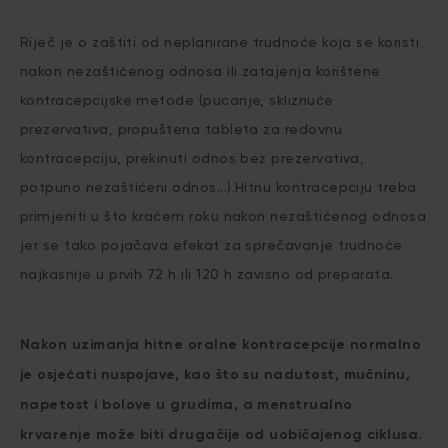
Riječ je o zaštiti od neplanirane trudnoće koja se koristi
nakon nezaštićenog odnosa ili zatajenja korištene
kontracepcijske metode (pucanje, skliznuće
prezervativa, propuštena tableta za redovnu
kontracepciju, prekinuti odnos bez prezervativa,
potpuno nezaštićeni odnos...).Hitnu kontracepciju treba
primjeniti u što kraćem roku nakon nezaštićenog odnosa
jer se tako pojačava efekat za sprečavanje trudnoće
najkasnije u prvih 72 h ili 120 h zavisno od preparata.
Nakon uzimanja hitne oralne kontracepcije normalno
je osjećati nuspojave, kao što su nadutost, mučninu,
napetost i bolove u grudima, a menstrualno
krvarenje može biti drugačije od uobičajenog ciklusa.