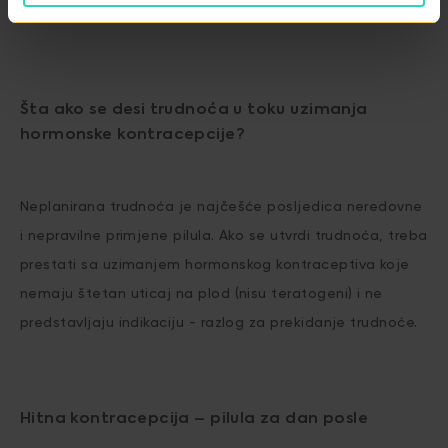
trudnoća.
Šta ako se desi trudnoća u toku uzimanja
hormonske kontracepcije?
Neplanirana trudnoća je najčešće posljedica neredovne
i nepravilne primjene pilula. Ako se utvrdi trudnoća, treba
prestati sa uzimanjem hormonskog kontraceptiva koje
nemaju štetan uticaj na plod (nisu teratogeni) i ne
predstavljaju indikaciju - razlog za prekidanje trudnoće.
Hitna kontracepcija – pilula za dan posle